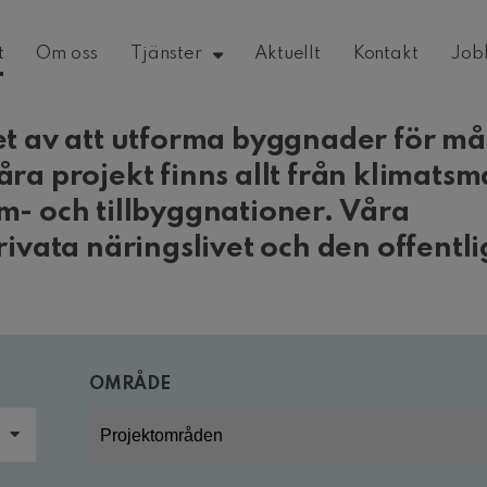
t
Om oss
Tjänster
Aktuellt
Kontakt
Job
et av att utforma byggnader för m
ra projekt finns allt från klimatsm
m- och tillbyggnationer. Våra
ivata näringslivet och den offentl
OMRÅDE