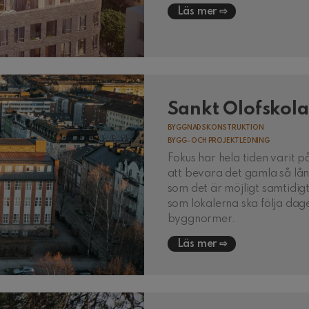
Läs mer
Sankt Olofskol
BYGGNADSKONSTRUKTION
BYGG- OCH PROJEKTLEDNING
Fokus har hela tiden varit p
att bevara det gamla så lå
som det är möjligt samtidig
som lokalerna ska följa dag
byggnormer.
Läs mer