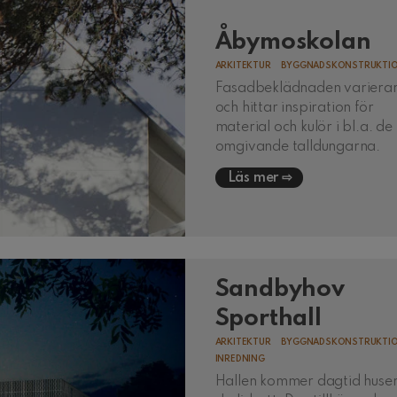
Åbymoskolan
ARKITEKTUR
BYGGNADSKONSTRUKTI
Fasadbeklädnaden variera
och hittar inspiration för
material och kulör i bl.a. de
omgivande talldungarna.
Läs mer
Sandbyhov
Sporthall
ARKITEKTUR
BYGGNADSKONSTRUKTI
INREDNING
Hallen kommer dagtid huse