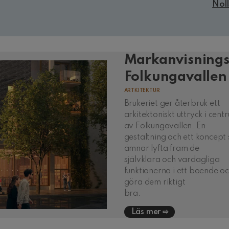
Noll
Markanvisnings
Folkungavallen
ARTKITEKTUR
Brukeriet ger återbruk ett
arkitektoniskt uttryck i cent
av Folkungavallen. En
gestaltning och ett koncept
ämnar lyfta fram de
självklara och vardagliga
funktionerna i ett boende o
göra dem riktigt
bra.
Läs mer