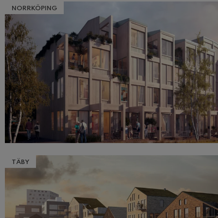
NORRKÖPING
TÄBY