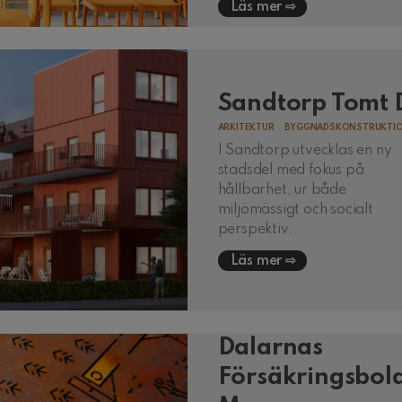
Läs mer
Sandtorp Tomt 
ARKITEKTUR
BYGGNADSKONSTRUKTI
I Sandtorp utvecklas en ny
stadsdel med fokus på
hållbarhet, ur både
miljömässigt och socialt
perspektiv.
Läs mer
Dalarnas
Försäkringsbol