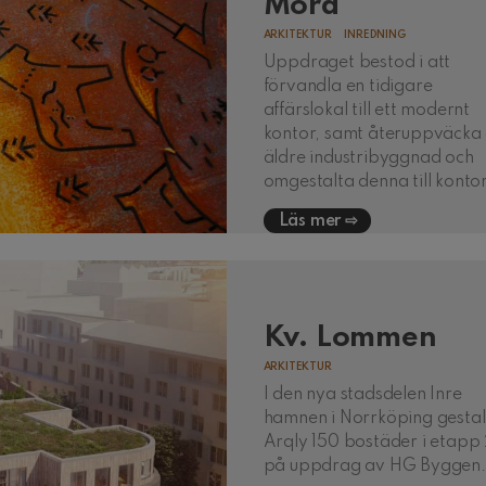
Mora
ARKITEKTUR
INREDNING
Uppdraget bestod i att
förvandla en tidigare
affärslokal till ett modernt
kontor, samt återuppväcka
äldre industribyggnad och
omgestalta denna till kontor
Läs mer
Kv. Lommen
ARKITEKTUR
I den nya stadsdelen Inre
hamnen i Norrköping gestal
Arqly 150 bostäder i etapp
på uppdrag av HG Byggen.