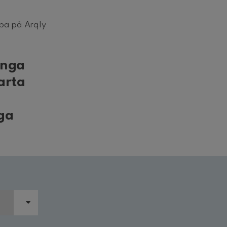
ba på Arqly
ånga
arta
iga