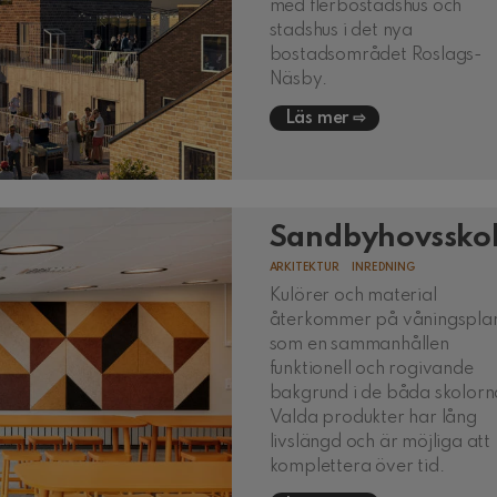
med flerbostadshus och
stadshus i det nya
bostadsområdet Roslags-
Näsby.
Läs mer
Sandbyhovssko
ARKITEKTUR
INREDNING
Kulörer och material
återkommer på våningspla
som en sammanhållen
funktionell och rogivande
bakgrund i de båda skolorn
Valda produkter har lång
livslängd och är möjliga att
komplettera över tid.