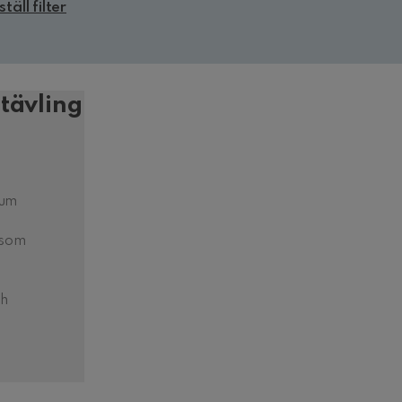
ställ filter
tävling
rum
 som
ch