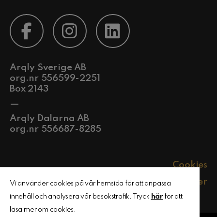
Arqly Sverige AB
org.nr 556599-2251
Box 2143
—
Arqly Dalarna AB
org.nr 556687-8285
Cookies
Policyer
Vi använder cookies på vår hemsida för att anpassa
innehåll och analysera vår besökstrafik. Tryck
här
för att
läsa mer om cookies.