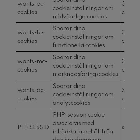
wants-ec-
30
cookieinställningar om
cookies
dagar
nödvändiga cookies
Sparar dina
wants-fc-
30
cookieinställningar om
cookies
dagar
funktionella cookies
Sparar dina
wants-mc-
30
cookieinställningar om
cookies
dagar
marknadsföringscookies
Sparar dina
wants-ac-
30
cookieinställningar om
cookies
dagar
analyscookies
PHP-session cookie
associeras med
PHPSESSID
sessio
inbäddat innehåll från