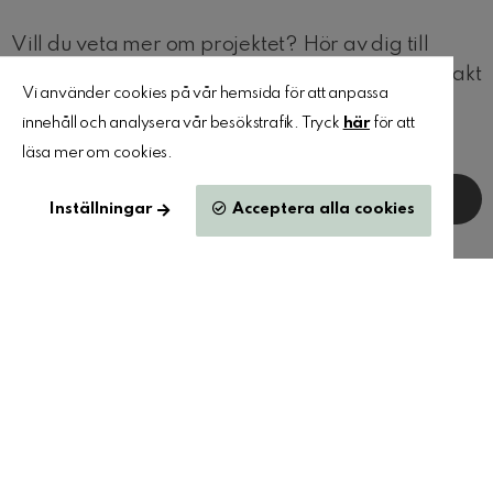
Vill du veta mer om projektet? Hör av dig till
info@arqly.se
så ser vi till att du kommer i kontakt
Vi använder cookies på vår hemsida för att anpassa
med rätt person
innehåll och analysera vår besökstrafik. Tryck
här
för att
läsa mer om cookies.
Tillbaka till projekt
Inställningar
Acceptera alla cookies