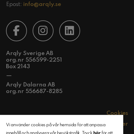
Epost:
info@arqly.se
Arqly Sverige AB
org.nr 556599-2251
Box 2143
—
Arqly Dalarna AB
org.nr 556687-8285
Cookies
Policyer
Vi använder cookies på vår hemsida för att anpassa
innehåll och analysera vår besökstrafik. Tryck
här
för att