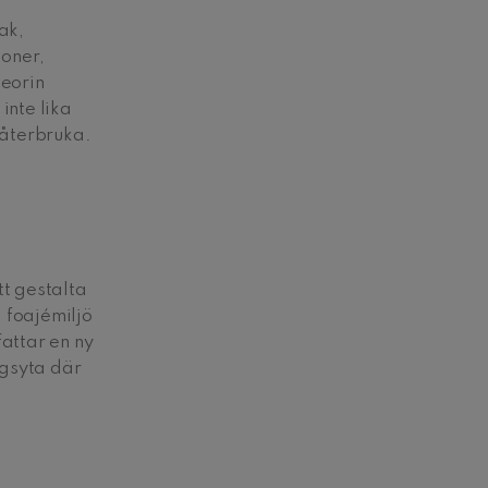
ak,
ioner,
teorin
inte lika
 återbruka.
tt gestalta
 foajémiljö
attar en ny
ngsyta där