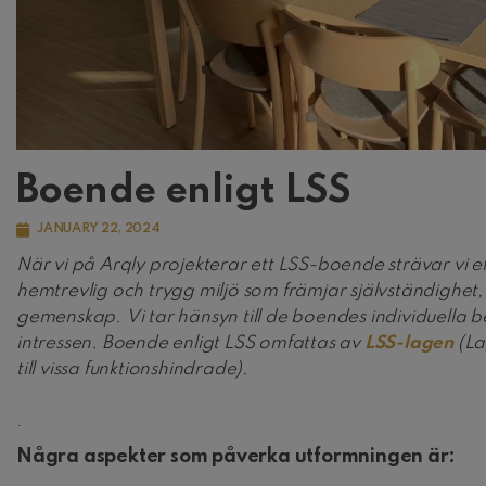
Boende enligt LSS
JANUARY 22, 2024
När vi på Arqly projekterar ett LSS-boende strävar vi ef
hemtrevlig och trygg miljö som främjar självständighet,
gemenskap. Vi tar hänsyn till de boendes individuella 
intressen. Boende enligt LSS omfattas av
LSS-lagen
(La
till vissa funktionshindrade).
.
Några aspekter som påverka utformningen är: