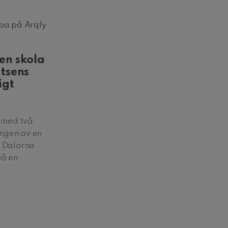
ba på Arqly
en skola
atsens
igt
y med två
ingen av en
, Dalarna.
på en