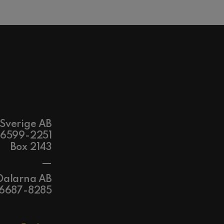
 Sverige AB
56599-2251
Box 2143
—
Dalarna AB
56687-8285