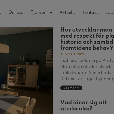
t
Om oss
Tjänster
Aktuellt
Kontakt
Job
Hur utvecklar man 
med respekt för pl
historia och samtid
framtidens behov?
AUGUST 4, 2026
Just nu arbetar vi på Arql
olika alternativ för utveckl
skola i vackra Söderbärke
Det ena förslaget bygger 
Läs mer
Vad lönar sig att
återbruka?