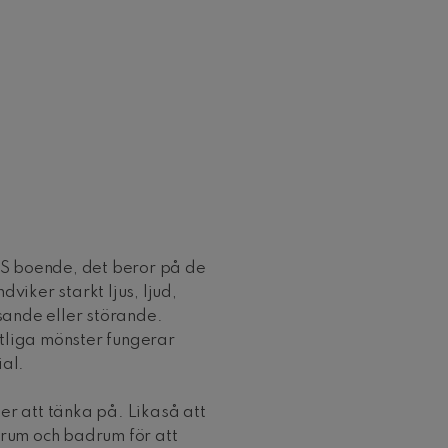
LSS boende, det beror på de
viker starkt ljus, ljud,
ande eller störande.
tliga mönster fungerar
ial.
er att tänka på. Likaså att
r, rum och badrum för att