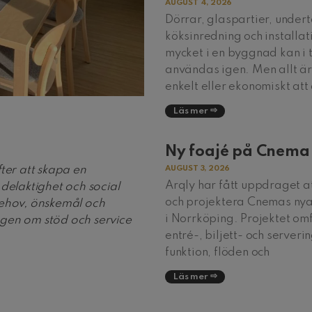
AUGUST 4, 2026
Dörrar, glaspartier, undert
köksinredning och installat
mycket i en byggnad kan i 
användas igen. Men allt är 
enkelt eller ekonomiskt att
Läs mer
Ny foajé på Cnema
ter att skapa en
AUGUST 3, 2026
Arqly har fått uppdraget a
 delaktighet och social
och projektera Cnemas nya
behov, önskemål och
i Norrköping. Projektet omf
gen om stöd och service
entré-, biljett- och serveri
funktion, flöden och
Läs mer