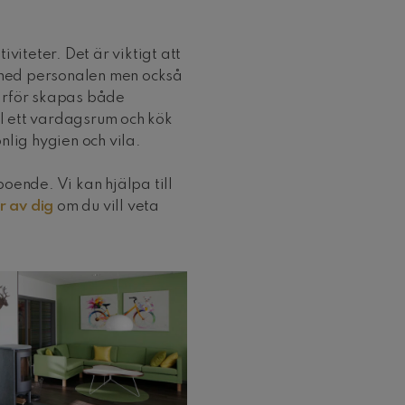
teter. Det är viktigt att
med personalen men också
ärför skapas både
l ett vardagsrum och kök
nlig hygien och vila.
oende. Vi kan hjälpa till
r av dig
om du vill veta