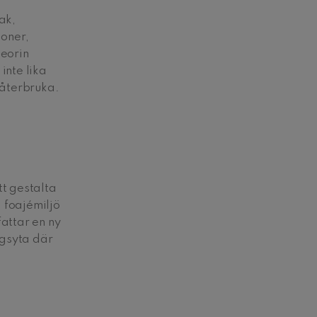
ak,
ioner,
teorin
inte lika
 återbruka.
tt gestalta
 foajémiljö
attar en ny
ngsyta där