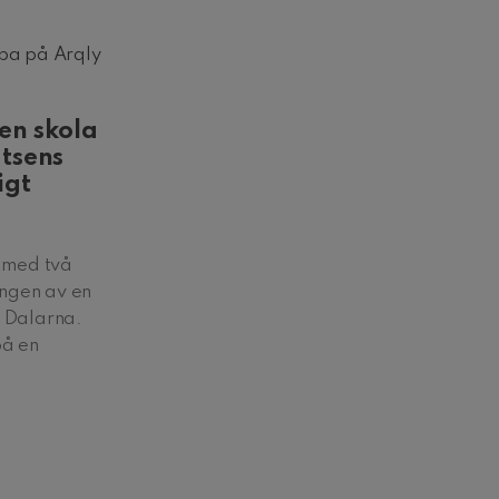
ba på Arqly
en skola
atsens
igt
y med två
ingen av en
, Dalarna.
på en