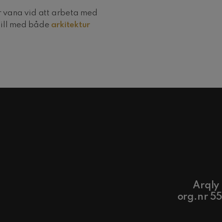
r vana vid att arbeta med
till med både
arkitektur
Arqly
org.nr 5