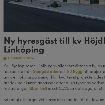
Ny hyresgäst till kv Höj
Linköping
FEBRUARY 11, 2026
Kv Höjdhopparen i Folkungavallen fortsätter att fyllas me
förtroende från
Stångåstaden
och
ED Bygg
att projekt
ännu en lokalanpassning. När kvarteret projekterades 
att flexibelt kunna anpassas efter olika typer av verks
restaurangen
Liban Deli
in och 2026 är det dags för ett 
Så roligt att torget vid Tinnerbäcksbadet får ett levan