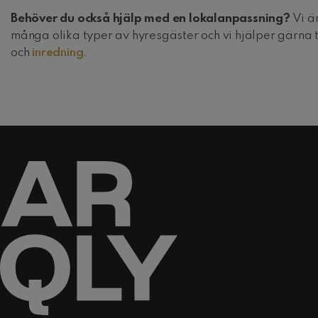
Behöver du också hjälp med en lokalanpassning?
Vi ä
många olika typer av hyresgäster och vi hjälper gärna 
och
inredning
.