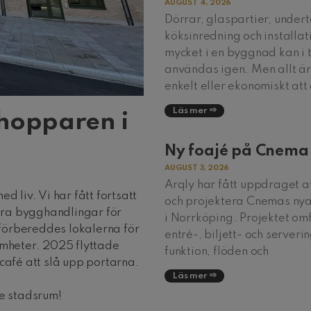
AUGUST 4, 2026
Dörrar, glaspartier, undert
köksinredning och installat
mycket i en byggnad kan i 
användas igen. Men allt är 
enkelt eller ekonomiskt att
Läs mer
dhopparen i
Ny foajé på Cnema
AUGUST 3, 2026
Arqly har fått uppdraget a
d liv. Vi har fått fortsatt
och projektera Cnemas nya
era bygghandlingar för
i Norrköping. Projektet omf
förbereddes lokalerna för
entré-, biljett- och serveri
amheter. 2025 flyttade
funktion, flöden och
café att slå upp portarna.
Läs mer
de stadsrum!