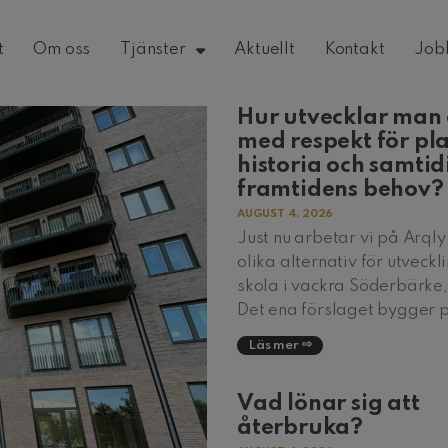
t
Om oss
Tjänster
Aktuellt
Kontakt
Job
Hur utvecklar man 
med respekt för pl
historia och samtid
framtidens behov?
AUGUST 4, 2026
Just nu arbetar vi på Arql
olika alternativ för utveckl
skola i vackra Söderbärke
Det ena förslaget bygger 
Läs mer
Vad lönar sig att
återbruka?