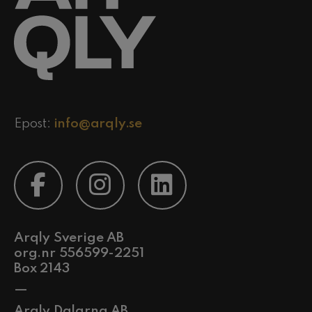
Epost:
info@arqly.se
Arqly Sverige AB
org.nr 556599-2251
Box 2143
—
Arqly Dalarna AB