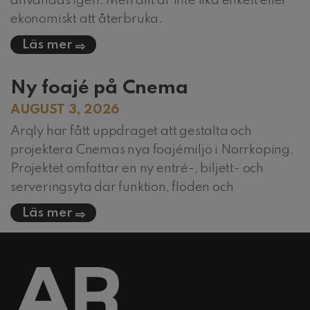
användas igen. Men allt är inte lika enkelt eller
ekonomiskt att återbruka.
Läs mer
Ny foajé på Cnema
AUGUST 3, 2026
Arqly har fått uppdraget att gestalta och
projektera Cnemas nya foajémiljö i Norrköping.
Projektet omfattar en ny entré-, biljett- och
serveringsyta där funktion, flöden och
Läs mer