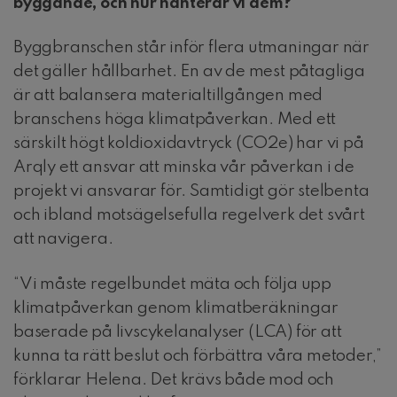
byggande, och hur hanterar vi dem?
Byggbranschen står inför flera utmaningar när
det gäller hållbarhet. En av de mest påtagliga
är att balansera materialtillgången med
branschens höga klimatpåverkan. Med ett
särskilt högt koldioxidavtryck (CO2e) har vi på
Arqly ett ansvar att minska vår påverkan i de
projekt vi ansvarar för. Samtidigt gör stelbenta
och ibland motsägelsefulla regelverk det svårt
att navigera.
“Vi måste regelbundet mäta och följa upp
klimatpåverkan genom klimatberäkningar
baserade på livscykelanalyser (LCA) för att
kunna ta rätt beslut och förbättra våra metoder,”
förklarar Helena. Det krävs både mod och