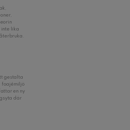
ak,
ioner,
teorin
inte lika
 återbruka.
tt gestalta
 foajémiljö
attar en ny
ngsyta där