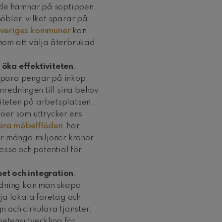
 de hamnar på soptippen.
öbler, vilket sparar på
Sveriges kommuner
kan
nom att välja återbrukad
öka effektiviteten
.
spara pengar på inköp,
nredningen till sina behov
viteten på arbetsplatsen.
öer som uttrycker ens
lära möbelflöden
har
ör många miljoner kronor
resse och potential för
het och integration
.
edning kan man skapa
ja lokala företag och
 och cirkulära tjänster.
petensutveckling för