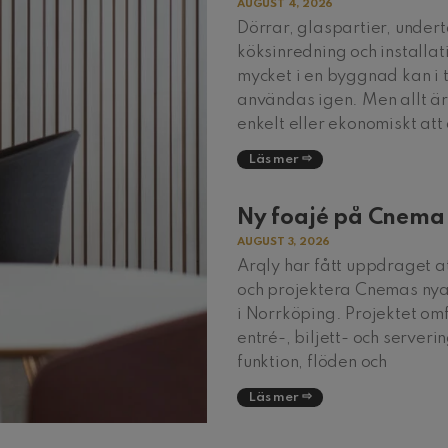
AUGUST 4, 2026
Dörrar, glaspartier, undert
köksinredning och installat
mycket i en byggnad kan i 
användas igen. Men allt är 
enkelt eller ekonomiskt att
Läs mer
Ny foajé på Cnema
AUGUST 3, 2026
Arqly har fått uppdraget a
och projektera Cnemas nya
i Norrköping. Projektet omf
entré-, biljett- och serveri
funktion, flöden och
Läs mer