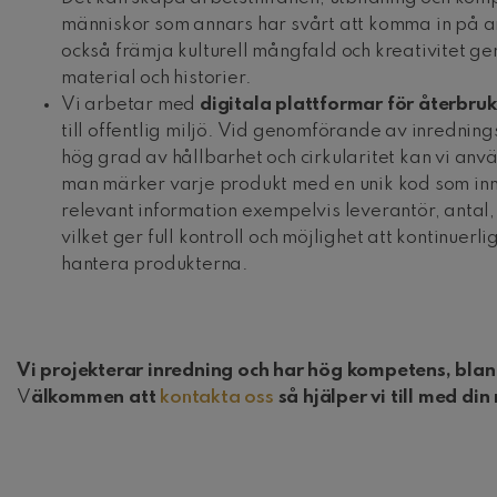
människor som annars har svårt att komma in på 
också främja kulturell mångfald och kreativitet gen
material och historier.
Vi arbetar med
digitala plattformar för återbruk
till offentlig miljö. Vid genomförande av inredning
hög grad av hållbarhet och cirkularitet kan vi an
man märker varje produkt med en unik kod som inn
relevant information exempelvis leverantör, antal
vilket ger full kontroll och möjlighet att kontinuerl
hantera produkterna.
Vi projekterar inredning och har hög kompetens, bla
V
älkommen att
kontakta oss
så hjälper vi till med din