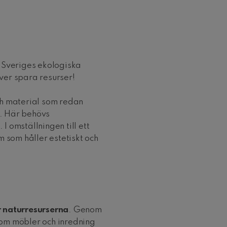
g
 Sveriges ekologiska
över spara resurser!
ch material som redan
i. Här behövs
 omställningen till ett
m som håller estetiskt och
r naturresurserna
. Genom
om möbler och inredning