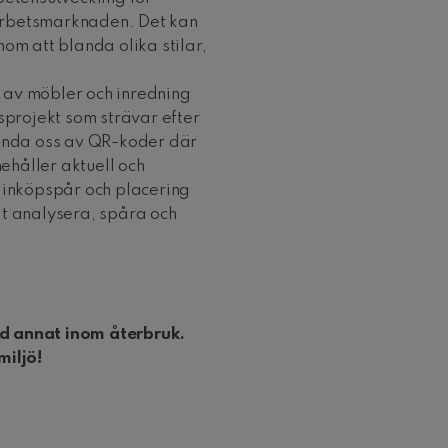
arbetsmarknaden. Det kan
om att blanda olika stilar,
av möbler och inredning
sprojekt som strävar efter
vända oss av QR-koder där
ehåller aktuell och
, inköpspår och placering
igt analysera, spåra och
nd annat inom återbruk.
 miljö!