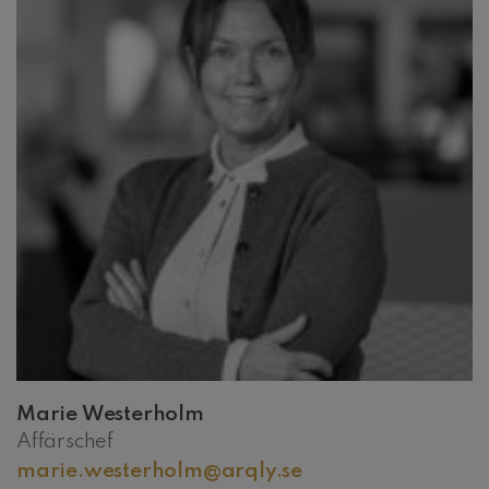
Marie Westerholm
Affärschef
marie.westerholm@arqly.se