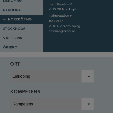
LINKÖPING
Sjötullsgatan 9
602 28 Norrköping
NYKÖPING
Fakturaadress:
NORRKÖPING
Box 2143
600 02 Norrköping
STOCKHOLM
faktura@arqly.se
VÄSTERVIK
ÖREBRO
ORT
KOMPETENS