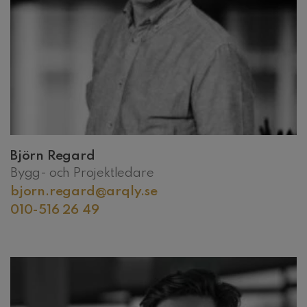
Björn Regard
Bygg- och Projektledare
bjorn.regard@arqly.se
010-516 26 49