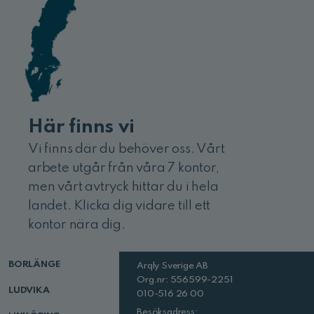
Här finns vi
Vi finns där du behöver oss. Vårt
arbete utgår från våra 7 kontor,
men vårt avtryck hittar du i hela
landet. Klicka dig vidare till ett
kontor nära dig.
BORLÄNGE
Arqly Sverige AB
Org.nr: 556599-2251
LUDVIKA
010-516 26 00
Besöksadress: