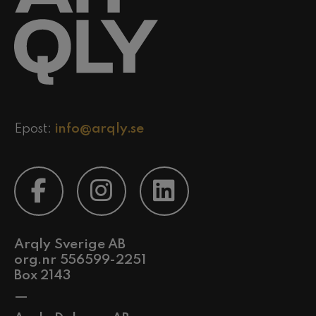
Epost:
info@arqly.se
Arqly Sverige AB
org.nr 556599-2251
Box 2143
—