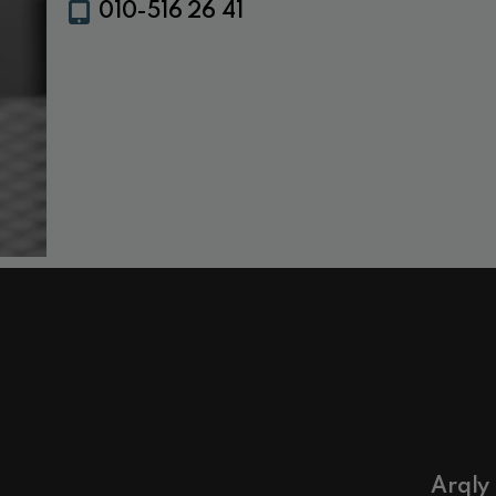
010-516 26 41
Arqly