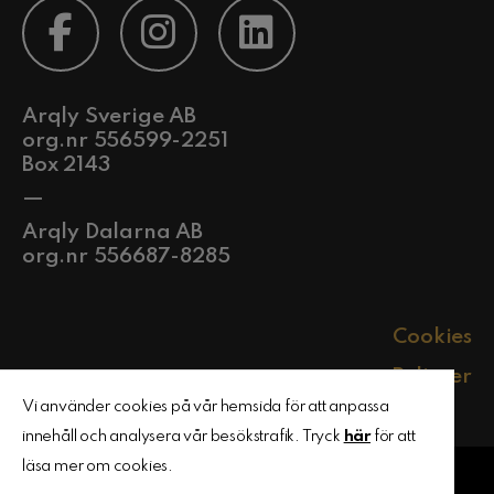
Arqly Sverige AB
org.nr 556599-2251
Box 2143
—
Arqly Dalarna AB
org.nr 556687-8285
Cookies
Policyer
Vi använder cookies på vår hemsida för att anpassa
innehåll och analysera vår besökstrafik. Tryck
här
för att
läsa mer om cookies.