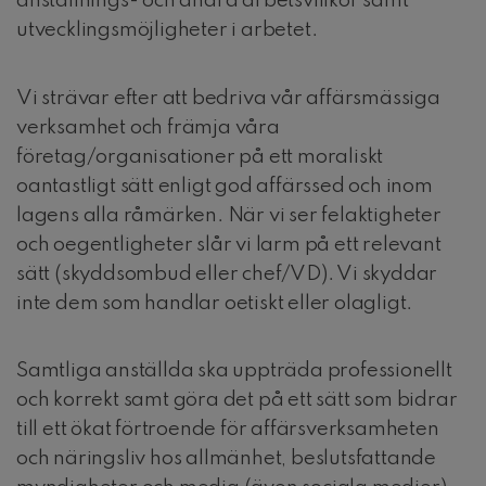
anställnings- och andra arbetsvillkor samt
utvecklingsmöjligheter i arbetet.
Vi strävar efter att bedriva vår affärsmässiga
verksamhet och främja våra
företag/organisationer på ett moraliskt
oantastligt sätt enligt god affärssed och inom
lagens alla råmärken. När vi ser felaktigheter
och oegentligheter slår vi larm på ett relevant
sätt (skyddsombud eller chef/VD). Vi skyddar
inte dem som handlar oetiskt eller olagligt.
Samtliga anställda ska uppträda professionellt
och korrekt samt göra det på ett sätt som bidrar
till ett ökat förtroende för affärsverksamheten
och näringsliv hos allmänhet, beslutsfattande