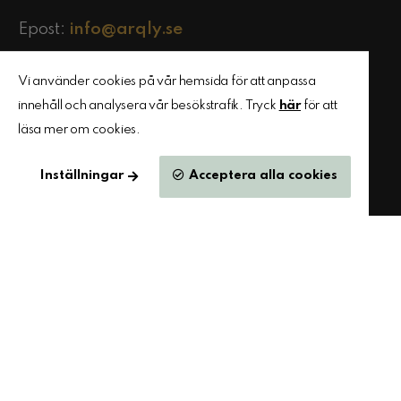
Epost:
info@arqly.se
Vi använder cookies på vår hemsida för att anpassa
innehåll och analysera vår besökstrafik. Tryck
här
för att
läsa mer om cookies.
Arqly Sverige AB
Inställningar
Acceptera alla cookies
org.nr 556599-2251
Box 2143
—
Arqly Dalarna AB
org.nr 556687-8285
Cookies
Policyer