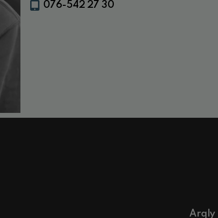
076-542 27 30
Arqly