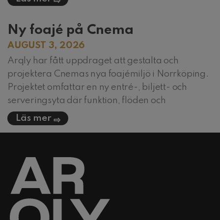
Ny foajé på Cnema
AUGUST 3, 2026
Arqly har fått uppdraget att gestalta och
projektera Cnemas nya foajémiljö i Norrköping.
Projektet omfattar en ny entré-, biljett- och
serveringsyta där funktion, flöden och
Läs mer