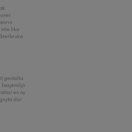
ak,
ioner,
teorin
inte lika
 återbruka.
tt gestalta
 foajémiljö
attar en ny
ngsyta där