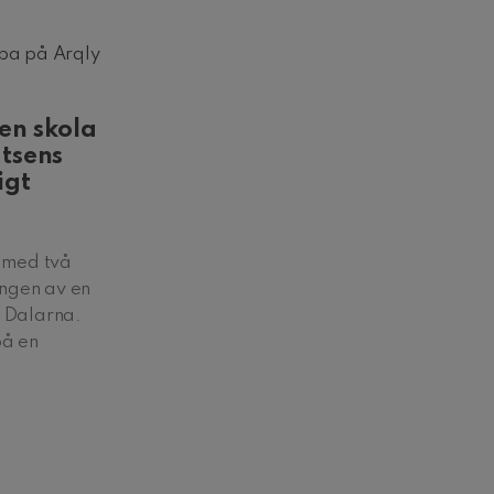
ba på Arqly
en skola
atsens
igt
y med två
ingen av en
, Dalarna.
på en