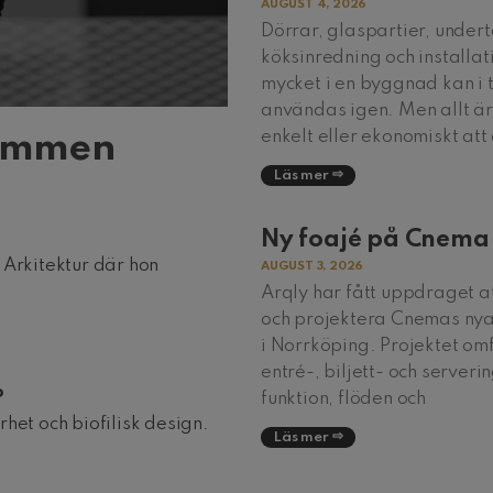
AUGUST 4, 2026
Dörrar, glaspartier, undert
köksinredning och installat
mycket i en byggnad kan i 
användas igen. Men allt är 
enkelt eller ekonomiskt att
kommen
Läs mer
Ny foajé på Cnema
 Arkitektur där hon
AUGUST 3, 2026
Arqly har fått uppdraget a
och projektera Cnemas nya
i Norrköping. Projektet omf
entré-, biljett- och serveri
?
funktion, flöden och
het och biofilisk design.
Läs mer