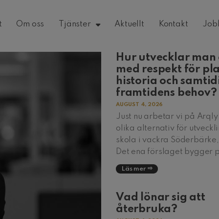
t
Om oss
Tjänster
Aktuellt
Kontakt
Job
Hur utvecklar man 
med respekt för pl
historia och samtid
framtidens behov?
AUGUST 4, 2026
Just nu arbetar vi på Arql
olika alternativ för utveckl
skola i vackra Söderbärke
Det ena förslaget bygger 
Läs mer
Vad lönar sig att
återbruka?