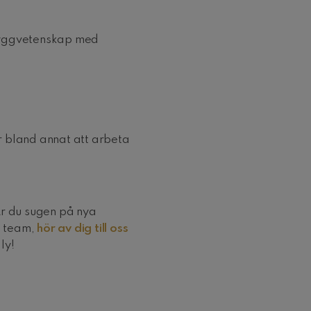
 byggvetenskap med
bland annat att arbeta
Är du sugen på nya
t team,
hör av dig till oss
ly!