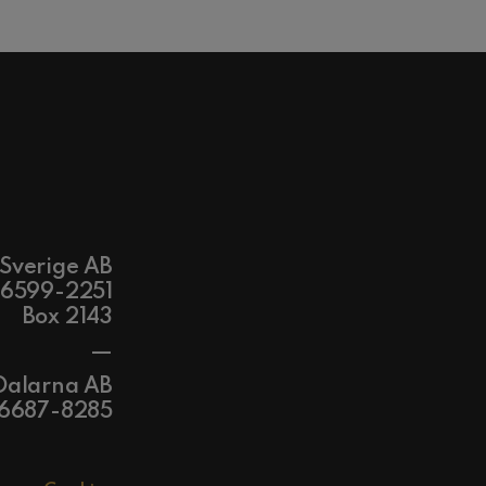
 Sverige AB
56599-2251
Box 2143
—
Dalarna AB
56687-8285