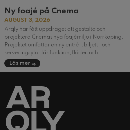
Ny foajé på Cnema
AUGUST 3, 2026
Arqly har fått uppdraget att gestalta och
projektera Cnemas nya foajémiljö i Norrköping.
Projektet omfattar en ny entré-, biljett- och
serveringsyta där funktion, flöden och
Läs mer