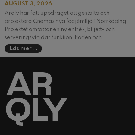
AUGUST 3, 2026
Arqly har fått uppdraget att gestalta och
projektera Cnemas nya foajémiljö i Norrköping.
Projektet omfattar en ny entré-, biljett- och
serveringsyta där funktion, flöden och
Läs mer