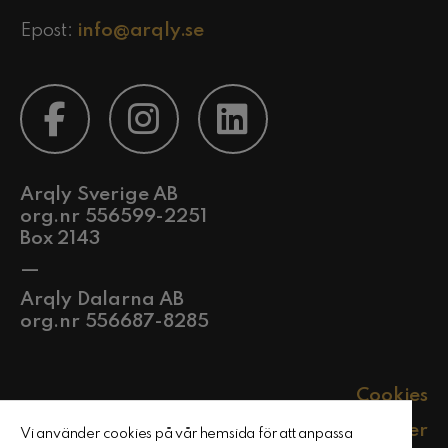
Epost:
info@arqly.se
Arqly Sverige AB
org.nr 556599-2251
Box 2143
—
Arqly Dalarna AB
org.nr 556687-8285
Cookies
Policyer
Vi använder cookies på vår hemsida för att anpassa