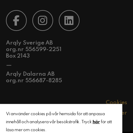
Arqly Sverige AB
org.nr 556599-2251
Box 2143
—
Arqly Dalarna AB
org.nr 556687-8285
Cookies
Policyer
Vi använder cookies på vår hemsida för att anpassa
innehåll och analysera vår besökstrafik. Tryck
här
för att
läsa mer om cookies.