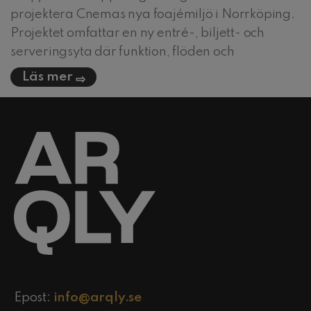
projektera Cnemas nya foajémiljö i Norrköping.
Projektet omfattar en ny entré-, biljett- och
serveringsyta där funktion, flöden och
Läs mer
Epost:
info@arqly.se