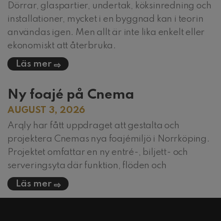
Dörrar, glaspartier, undertak, köksinredning och
installationer, mycket i en byggnad kan i teorin
användas igen. Men allt är inte lika enkelt eller
ekonomiskt att återbruka.
Läs mer
Ny foajé på Cnema
AUGUST 3, 2026
Arqly har fått uppdraget att gestalta och
projektera Cnemas nya foajémiljö i Norrköping.
Projektet omfattar en ny entré-, biljett- och
serveringsyta där funktion, flöden och
Läs mer