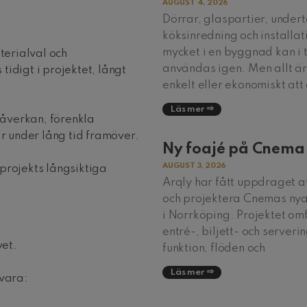
AUGUST 4, 2026
Dörrar, glaspartier, undert
köksinredning och installat
mycket i en byggnad kan i 
erialval och
användas igen. Men allt är 
idigt i projektet, långt
enkelt eller ekonomiskt att
Läs mer
åverkan, förenkla
 under lång tid framöver.
Ny foajé på Cnema
AUGUST 3, 2026
projekts långsiktiga
Arqly har fått uppdraget a
och projektera Cnemas nya
i Norrköping. Projektet omf
entré-, biljett- och serveri
vet.
funktion, flöden och
Läs mer
evara: