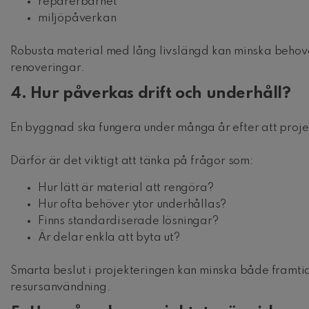
reparerbarhet
miljöpåverkan
Robusta material med lång livslängd kan minska behove
renoveringar.
4. Hur påverkas drift och underhåll?
En byggnad ska fungera under många år efter att projek
Därför är det viktigt att tänka på frågor som:
Hur lätt är material att rengöra?
Hur ofta behöver ytor underhållas?
Finns standardiserade lösningar?
Är delar enkla att byta ut?
Smarta beslut i projekteringen kan minska både framti
resursanvändning.