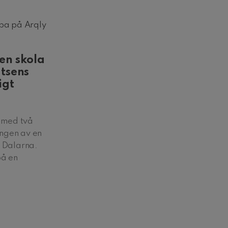
ba på Arqly
en skola
atsens
igt
y med två
ingen av en
, Dalarna.
på en