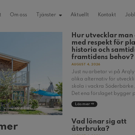
t
Om oss
Tjänster
Aktuellt
Kontakt
Job
Hur utvecklar man 
med respekt för pl
historia och samtid
framtidens behov?
AUGUST 4, 2026
Just nu arbetar vi på Arql
olika alternativ för utveckl
skola i vackra Söderbärke
Det ena förslaget bygger 
Läs mer
Vad lönar sig att
 mer
återbruka?