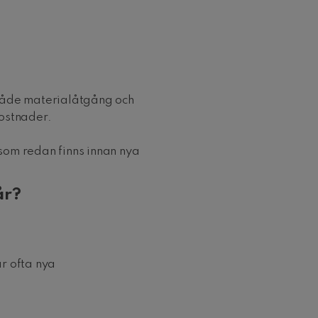
 både materialåtgång och
kostnader.
 som redan finns innan nya
år?
r ofta nya