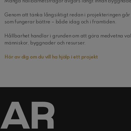
Många hållbarhetsfrågor avgörs långt innan byggnaden
Genom att tänka långsiktigt redan i projekteringen gå
som fungerar bättre – både idag och i framtiden.
Hållbarhet handlar i grunden om att göra medvetna val 
människor, byggnader och resurser.
Hör av dig om du vill ha hjälp i ett projekt