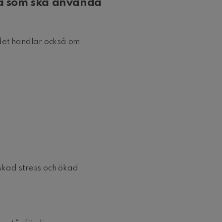
na som ska använda
 det handlar också om
nskad stress och ökad