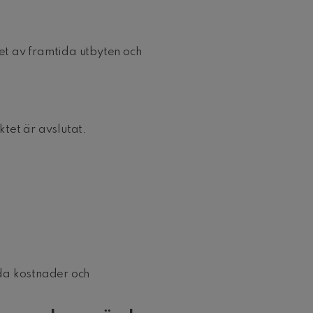
t av framtida utbyten och
tet är avslutat.
da kostnader och