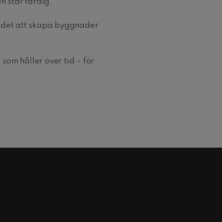
 står färdig.
r det att skapa byggnader
som håller över tid – för