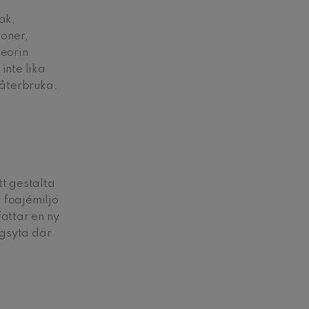
ak,
ioner,
teorin
inte lika
 återbruka.
tt gestalta
 foajémiljö
attar en ny
ngsyta där