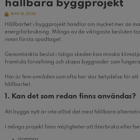
hållbara byggprojekt
MAY 16, 2026
Hållbarhet i byggprojekt handlar om mycket mer än mat
energiförbrukning. Många av de viktigaste besluten tas t
innan första spadtaget.
Genomtänkta beslut i tidiga skeden kan minska klimatp
framtida förvaltning och skapa byggnader som fungerar
Här är fem områden som ofta har stor betydelse för ett 
hållbarhet.
1. Kan det som redan finns användas?
Att bygga nytt är inte alltid det mest hållbara alternati
I många projekt finns möjligheter att återbruka eller b
stommar