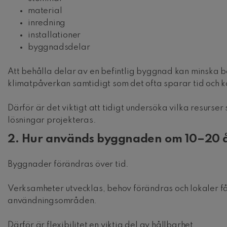
material
inredning
installationer
byggnadsdelar
Att behålla delar av en befintlig byggnad kan minska
klimatpåverkan samtidigt som det ofta sparar tid och 
Därför är det viktigt att tidigt undersöka vilka resurser
lösningar projekteras.
2. Hur används byggnaden om 10–20 
Byggnader förändras över tid.
Verksamheter utvecklas, behov förändras och lokaler få
användningsområden.
Därför är flexibilitet en viktig del av hållbarhet.