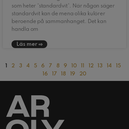
som heter “standardvit”. När någon säger
standardvit kan de mena olika kulörer
beroende på sammanhanget. Det kan
handla om
Läs mer
1
2
3
4
5
6
7
8
9
10
11
12
13
14
15
16
17
18
19
20