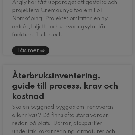
Arqly har fått uppdraget att gestalta och
projektera Cnemas nya foajémiljö i
Norrköping. Projektet omfattar en ny
entré-, biljett- och serveringsyta där
funktion, flöden och
Läs mer
Återbruksinventering,
guide till process, krav och
kostnad
Ska en byggnad byggas om, renoveras
eller rivas? Då finns ofta stora värden
redan på plats. Dörrar, glaspartier,
undertak, köksinredning, armaturer och