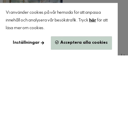
Vi använder cookies på vår hemsida för att anpassa
innehåll och analysera vår besökstrafik. Tryck
här
för att
läsa mer om cookies.
Inställningar
Acceptera alla cookies
Vill du veta mer om projektet? Hör av dig till
info@arqly.se
så ser vi till att du kommer i kontakt
med rätt person
Tillbaka till projekt