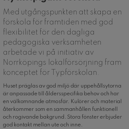
Med utgångspunkten att skapa en
förskola för framtiden med god
flexibilitet för den dagliga
pedagogiska verksamheten
arbetade vi på initiativ av
Norrköpings lokalförsörjning fram
konceptet för Typförskolan.
Huset präglas av god miljö där uppehållsytorna
är anpassade till åldersspecifika behov och har
en välkomnande atmosfär. Kulörer och material
återkommer som en sammanhållen funktionell
och rogivande bakgrund. Stora fönster erbjuder
god kontakt mellan ute och inne.