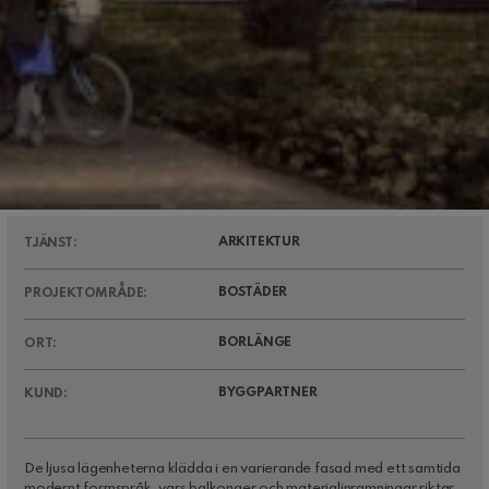
ARKITEKTUR
TJÄNST:
BOSTÄDER
PROJEKTOMRÅDE:
BORLÄNGE
ORT:
BYGGPARTNER
KUND:
De ljusa lägenheterna klädda i en varierande fasad med ett samtida
modernt formspråk, vars balkonger och materialinramningar riktar