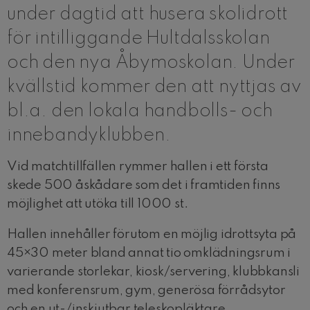
under dagtid att husera skolidrott
för intilliggande Hultdalsskolan
och den nya Åbymoskolan. Under
kvällstid kommer den att nyttjas av
bl.a. den lokala handbolls- och
innebandyklubben.
Vid matchtillfällen rymmer hallen i ett första
skede 500 åskådare som det i framtiden finns
möjlighet att utöka till 1000 st.
Hallen innehåller förutom en möjlig idrottsyta på
45×30 meter bland annat tio omklädningsrum i
varierande storlekar, kiosk/servering, klubbkansli
med konferensrum, gym, generösa förrådsytor
och en ut-/inskjutbar teleskopläktare.