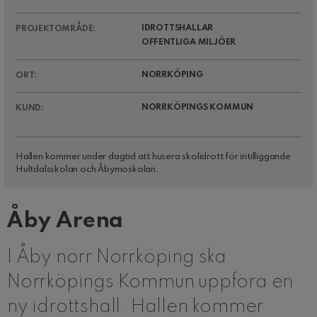
IDROTTSHALLAR
PROJEKTOMRÅDE:
OFFENTLIGA MILJÖER
NORRKÖPING
ORT:
NORRKÖPINGS KOMMUN
KUND:
Hallen kommer under dagtid att husera skolidrott för intilliggande
Hultdalsskolan och Åbymoskolan.
Åby Arena
I Åby norr Norrköping ska
Norrköpings Kommun uppföra en
ny idrottshall. Hallen kommer